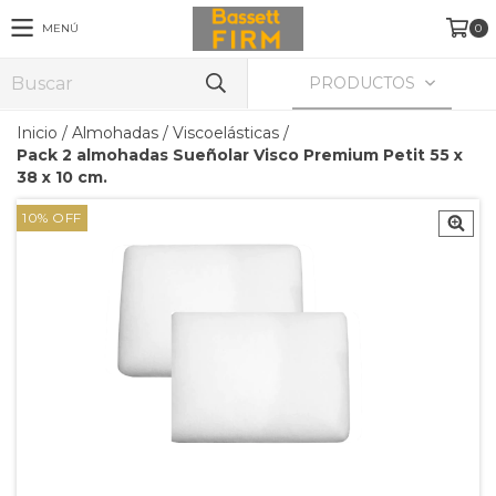
MENÚ
0
PRODUCTOS
Inicio
/
Almohadas
/
Viscoelásticas
/
Pack 2 almohadas Sueñolar Visco Premium Petit 55 x
38 x 10 cm.
10
%
OFF