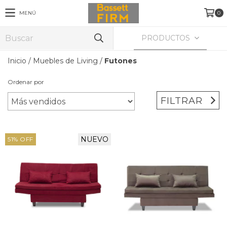
MENÚ
0
PRODUCTOS
Inicio
/
Muebles de Living
/
Futones
Ordenar por
FILTRAR
NUEVO
51
%
OFF