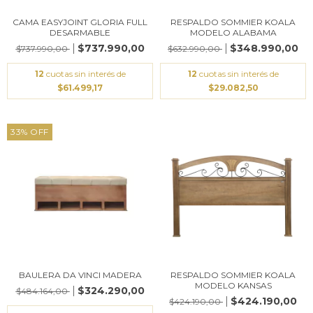
CAMA EASYJOINT GLORIA FULL
RESPALDO SOMMIER KOALA
DESARMABLE
MODELO ALABAMA
$737.990,00
$348.990,00
$737.990,00
$632.990,00
12
cuotas sin interés de
12
cuotas sin interés de
$61.499,17
$29.082,50
33
%
OFF
BAULERA DA VINCI MADERA
RESPALDO SOMMIER KOALA
MODELO KANSAS
$324.290,00
$484.164,00
$424.190,00
$424.190,00