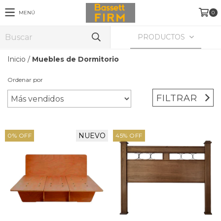
MENÚ
0
PRODUCTOS
Inicio
/
Muebles de Dormitorio
Ordenar por
FILTRAR
NUEVO
0
%
OFF
45
%
OFF