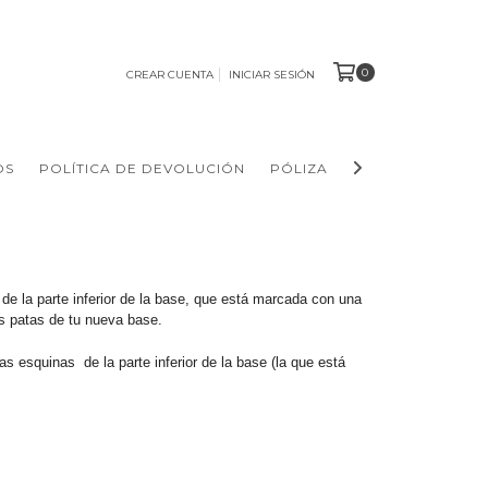
0
CREAR CUENTA
INICIAR SESIÓN
OS
POLÍTICA DE DEVOLUCIÓN
PÓLIZA DE GARANTÍA Y MA
de la parte inferior de la base, que está marcada con una
las patas de tu nueva base.
s esquinas de la parte inferior de la base (la que está