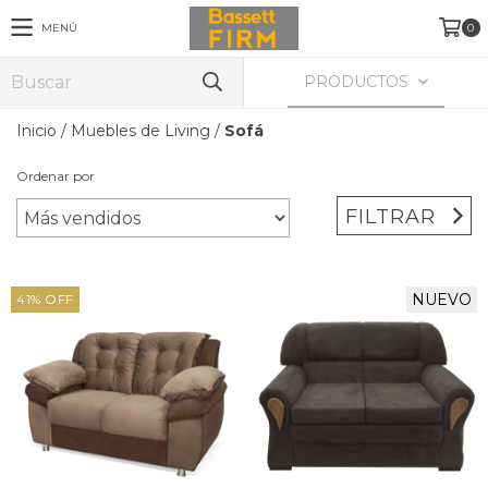
MENÚ
0
PRODUCTOS
Inicio
/
Muebles de Living
/
Sofá
Ordenar por
FILTRAR
NUEVO
41
%
OFF