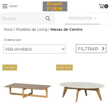
MENÚ
0
PRODUCTOS
Inicio
/
Muebles de Living
/
Mesas de Centro
Ordenar por
FILTRAR
0
%
OFF
20
%
OFF