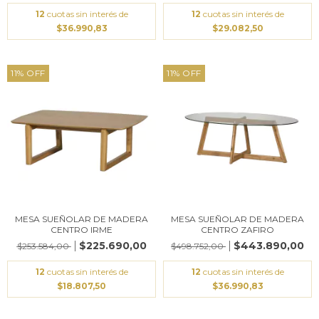
12
cuotas sin interés de
12
cuotas sin interés de
$36.990,83
$29.082,50
11
%
OFF
11
%
OFF
MESA SUEÑOLAR DE MADERA
MESA SUEÑOLAR DE MADERA
CENTRO IRME
CENTRO ZAFIRO
$225.690,00
$443.890,00
$253.584,00
$498.752,00
12
cuotas sin interés de
12
cuotas sin interés de
$18.807,50
$36.990,83