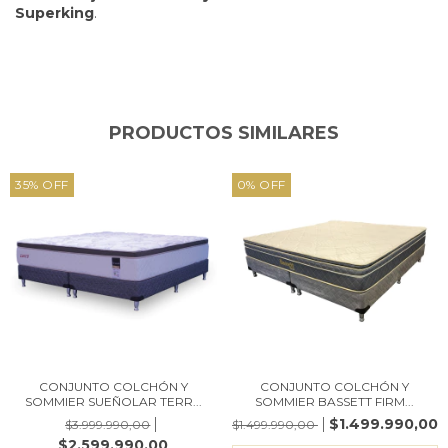
Superking
.
PRODUCTOS SIMILARES
35
%
OFF
0
%
OFF
CONJUNTO COLCHÓN Y
CONJUNTO COLCHÓN Y
SOMMIER SUEÑOLAR TERR...
SOMMIER BASSETT FIRM...
$1.499.990,00
$3.999.990,00
$1.499.990,00
$2.599.990,00