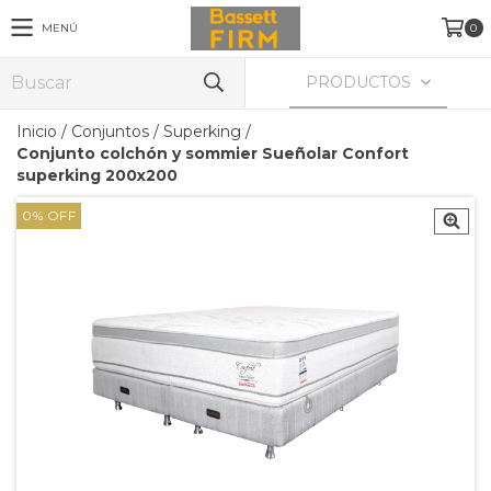
MENÚ
0
PRODUCTOS
Inicio
/
Conjuntos
/
Superking
/
Conjunto colchón y sommier Sueñolar Confort
superking 200x200
0
%
OFF