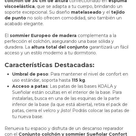
colchón de 34 cm de altura
confeccionado en
espuma
viscoelástica
, que se adapta a tu cuerpo, brindando un
soporte excepcional. Su diseño
matelaseado
y el
tejido
de punto
no solo ofrecen comodidad, sino también un
acabado elegante.
El
sommier Europeo de madera
complementa a la
perfección el colchón, asegurando una base sólida y
duradera. La
altura total del conjunto
garantizará un fácil
acceso y un estilo moderno a tu dormitorio.
Características Destacadas:
Umbral de peso
: Para mantener el nivel de confort en
uso estándar, soporta hasta
115 kg
.
Acceso a patas
: Las patas de las bases KOALA y
Sueñolar están ocultas en el interior de la base. Para
instalarlas, busca en una de las esquinas de la parte
inferior de la base (la que está abierta), retira el pack de
patas, cierra el velcro y ¡listo! Podrás colocar las patas de
tu nueva base.
Renueva tu espacio y disfruta de un descanso reparador
con el
Conjunto colchón y sommier Sueñolar Confort