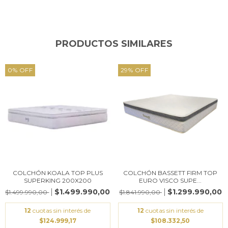
PRODUCTOS SIMILARES
0
%
OFF
29
%
OFF
COLCHÓN KOALA TOP PLUS
COLCHÓN BASSETT FIRM TOP
SUPERKING 200X200
EURO VISCO SUPE...
$1.499.990,00
$1.299.990,00
$1.499.990,00
$1.841.990,00
12
cuotas sin interés de
12
cuotas sin interés de
$124.999,17
$108.332,50