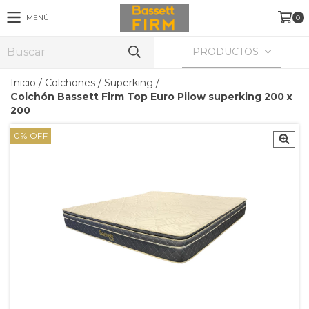
MENÚ
0
PRODUCTOS
Inicio
/
Colchones
/
Superking
/
Colchón Bassett Firm Top Euro Pilow superking 200 x
200
0
%
OFF